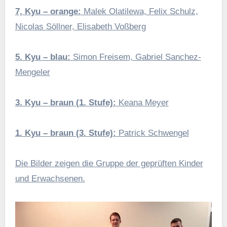
7, Kyu – orange:
Malek Olatilewa, Felix Schulz,
Nicolas Söllner, Elisabeth Voßberg
5. Kyu – blau:
Simon Freisem, Gabriel Sanchez-
Mengeler
3. Kyu – braun (1. Stufe):
Keana Meyer
1. Kyu – braun (3. Stufe):
Patrick Schwengel
Die Bilder zeigen die Gruppe der geprüften Kinder
und Erwachsenen.